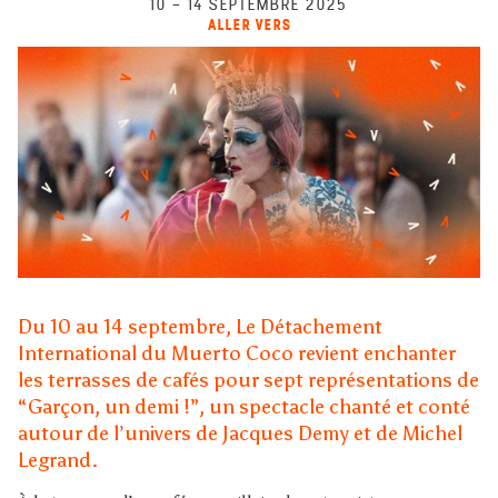
10
–
14 SEPTEMBRE 2025
ALLER VERS
Du 10 au 14 septembre, Le Détachement
International du Muerto Coco revient enchanter
les terrasses de cafés pour sept représentations de
“Garçon, un demi !”, un spectacle chanté et conté
autour de l’univers de Jacques Demy et de Michel
Legrand.