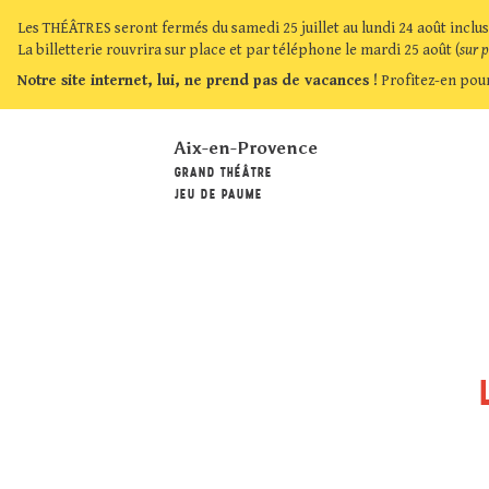
Les THÉÂTRES seront fermés du samedi 25 juillet au lundi 24 août inclus
La billetterie rouvrira sur place et par téléphone le mardi 25 août (
sur 
Notre site internet, lui, ne prend pas de vacances !
Profitez-en pour
Aix-en-Provence
GRAND THÉÂTRE
JEU DE PAUME