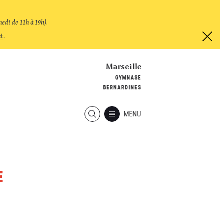
medi de 11h à 19h)
.
et
.
Marseille
GYMNASE
BERNARDINES
MENU
E