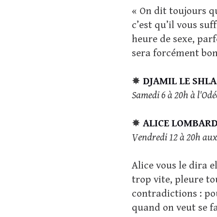
« On dit toujours q
c’est qu’il vous su
heure de sexe, parfo
sera forcément bon
✸
DJAMIL LE SHL
Samedi 6 à 20h à l'Od
✸
ALICE LOMBAR
Vendredi 12 à 20h au
Alice vous le dira e
trop vite, pleure t
contradictions : po
quand on veut se f