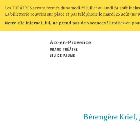
Les THÉÂTRES seront fermés du samedi 25 juillet au lundi 24 août inclus
La billetterie rouvrira sur place et par téléphone le mardi 25 août (
sur 
Notre site internet, lui, ne prend pas de vacances !
Profitez-en pour
Aix-en-Provence
GRAND THÉÂTRE
JEU DE PAUME
Bérengère Krief,