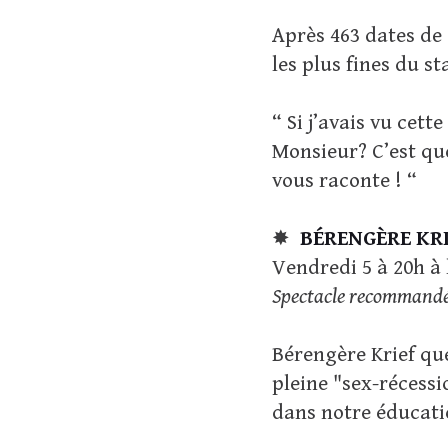
Après 463 dates de
les plus fines du s
“ Si j’avais vu cett
Monsieur? C’est quo
vous raconte ! “
✸
BÉRENGÈRE KR
Vendredi 5 à 20h à
Spectacle recommandé 
Bérengère Krief qu
pleine "sex-récessi
dans notre éducatio