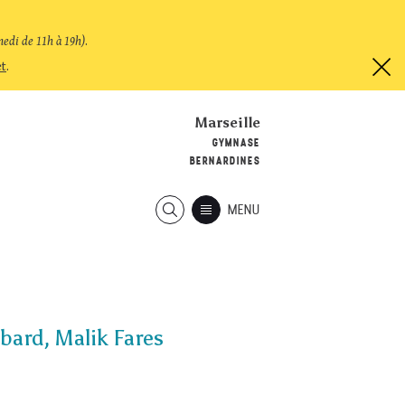
medi de 11h à 19h)
.
et
.
Marseille
GYMNASE
BERNARDINES
MENU
bard, Malik Fares