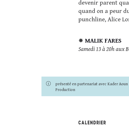
devenir parent qua
quand on a peur du 
punchline, Alice L
✸
MALIK FARES
Samedi 13 à 20h aux 
présenté en partenariat avec Kader Aoun
Production
CALENDRIER