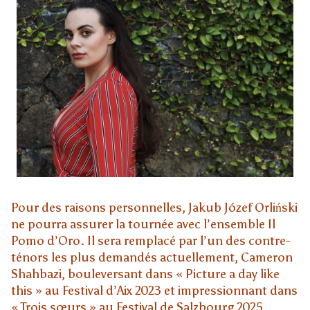
Pour des raisons personnelles, Jakub Józef Orliński
ne pourra assurer la tournée avec l’ensemble Il
Pomo d’Oro. Il sera remplacé par l’un des contre-
ténors les plus demandés actuellement, Cameron
Shahbazi, bouleversant dans « Picture a day like
this » au Festival d’Aix 2023 et impressionnant dans
« Trois sœurs » au Festival de Salzbourg 2025.