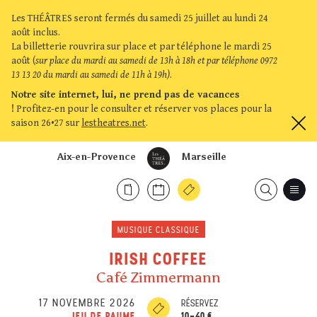
Les THÉÂTRES seront fermés du samedi 25 juillet au lundi 24
août inclus.
La billetterie rouvrira sur place et par téléphone le mardi 25
août (
sur place du mardi au samedi de 13h à 18h et par téléphone 0972
13 13 20 du mardi au samedi de 11h à 19h)
.
Notre site internet, lui, ne prend pas de vacances
!
Profitez-en pour le consulter et réserver vos places pour la
saison 26•27 sur
lestheatres.net
.
Aix-en-Provence
Marseille
MUSIQUE CLASSIQUE
IRISH COFFEE
Café Zimmermann
17 NOVEMBRE 2026
RÉSERVEZ
10-40 €
JEU DE PAUME