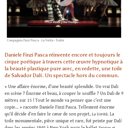
Compagnia Finzi Pasca - La Verità - Trailer
Daniele Finzi Pasca réinvente encore et toujours le
cirque poétique à travers cette œuvre hypnotique à
la beauté plastique pure avec, en vedette, une toile
de Salvador Dalí. Un spectacle hors du commun.
« Une affaire énorme, d’une beauté splendide. Un vrai Dali
en scène ? Énorme et beau, à couper le souffle ? Un Dali de 9
mètres sur 15 ! Tout le monde va penser que c’est une
copie… » raconte Daniele Finzi Pasca. Tellement énorme
qu’il décide d’en faire le cœur de son projet,
La Verità
. La
toile monumentale, pièce unique et rare, fut peinte par Dalí
dans les années 1940 à New York pour le ballet
Tristan et