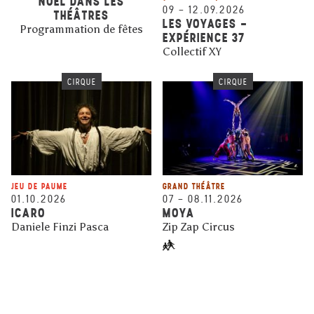
NOËL DANS LES
09
–
12.09.2026
THÉÂTRES
LES VOYAGES -
Programmation de fêtes
EXPÉRIENCE 37
Collectif XY
CIRQUE
CIRQUE
JEU DE PAUME
GRAND THÉÂTRE
01.10.2026
07
–
08.11.2026
ICARO
MOYA
Daniele Finzi Pasca
Zip Zap Circus