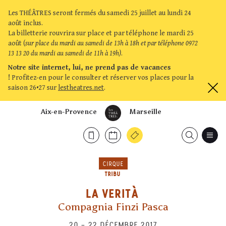
Les THÉÂTRES seront fermés du samedi 25 juillet au lundi 24
août inclus.
La billetterie rouvrira sur place et par téléphone le mardi 25
août (
sur place du mardi au samedi de 13h à 18h et par téléphone 0972
13 13 20 du mardi au samedi de 11h à 19h)
.
Notre site internet, lui, ne prend pas de vacances
!
Profitez-en pour le consulter et réserver vos places pour la
saison 26•27 sur
lestheatres.net
.
Aix-en-Provence
Marseille
CIRQUE
TRIBU
LA VERITÀ
Compagnia Finzi Pasca
20
–
22 DÉCEMBRE 2017