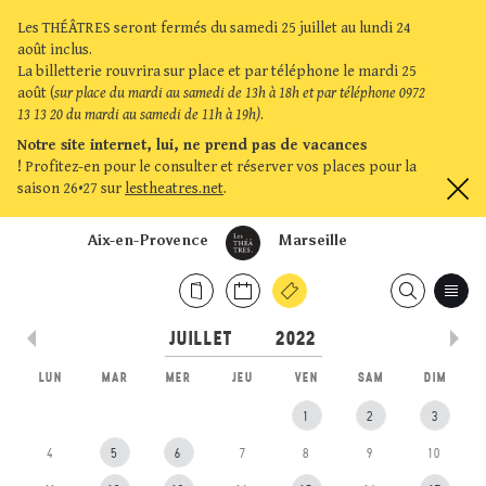
Les THÉÂTRES seront fermés du samedi 25 juillet au lundi 24
août inclus.
La billetterie rouvrira sur place et par téléphone le mardi 25
août (
sur place du mardi au samedi de 13h à 18h et par téléphone 0972
13 13 20 du mardi au samedi de 11h à 19h)
.
Notre site internet, lui, ne prend pas de vacances
!
Profitez-en pour le consulter et réserver vos places pour la
saison 26•27 sur
lestheatres.net
.
Aix-en-Provence
Marseille
LUN
MAR
MER
JEU
VEN
SAM
DIM
1
2
3
4
5
6
7
8
9
10