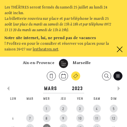
Les THÉÂTRES seront fermés du samedi 25 juillet au lundi 24
août inclus.
La billetterie rouvrira sur place et par téléphone le mardi 25
août (
sur place du mardi au samedi de 13h à 18h et par téléphone 0972
13 13 20 du mardi au samedi de 11h à 19h)
.
Notre site internet, lui, ne prend pas de vacances
!
Profitez-en pour le consulter et réserver vos places pour la
saison 26•27 sur
lestheatres.net
.
Aix-en-Provence
Marseille
LUN
MAR
MER
JEU
VEN
SAM
DIM
1
2
3
4
5
6
7
8
9
10
11
12