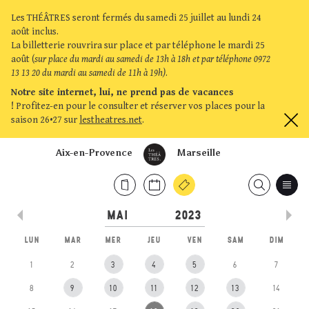
Les THÉÂTRES seront fermés du samedi 25 juillet au lundi 24
août inclus.
La billetterie rouvrira sur place et par téléphone le mardi 25
août (
sur place du mardi au samedi de 13h à 18h et par téléphone 0972
13 13 20 du mardi au samedi de 11h à 19h)
.
Notre site internet, lui, ne prend pas de vacances
!
Profitez-en pour le consulter et réserver vos places pour la
saison 26•27 sur
lestheatres.net
.
Aix-en-Provence
Marseille
LUN
MAR
MER
JEU
VEN
SAM
DIM
1
2
3
4
5
6
7
8
9
10
11
12
13
14