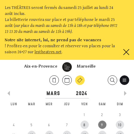
Les THÉÂTRES seront fermés du samedi 25 juillet au lundi 24
août inclus.
La billetterie rouvrira sur place et par téléphone le mardi 25
août (
sur place du mardi au samedi de 13h à 18h et par téléphone 0972
13 13 20 du mardi au samedi de 11h à 19h)
.
Notre site internet, lui, ne prend pas de vacances
!
Profitez-en pour le consulter et réserver vos places pour la
saison 26•27 sur
lestheatres.net
.
Aix-en-Provence
Marseille
LUN
MAR
MER
JEU
VEN
SAM
DIM
1
2
3
4
5
6
7
8
9
10