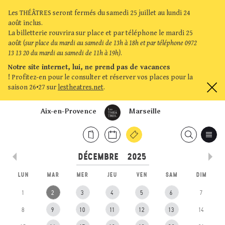
Les THÉÂTRES seront fermés du samedi 25 juillet au lundi 24
août inclus.
La billetterie rouvrira sur place et par téléphone le mardi 25
août (
sur place du mardi au samedi de 13h à 18h et par téléphone 0972
13 13 20 du mardi au samedi de 11h à 19h)
.
Notre site internet, lui, ne prend pas de vacances
!
Profitez-en pour le consulter et réserver vos places pour la
saison 26•27 sur
lestheatres.net
.
Aix-en-Provence
Marseille
LUN
MAR
MER
JEU
VEN
SAM
DIM
1
2
3
4
5
6
7
8
9
10
11
12
13
14