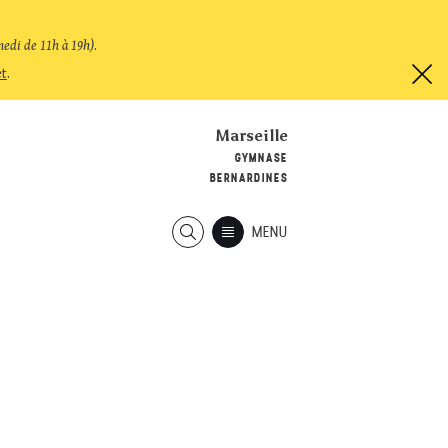
medi de 11h à 19h)
.
et
.
Marseille
GYMNASE
BERNARDINES
MENU