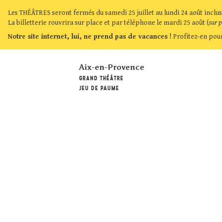
Les THÉÂTRES seront fermés du samedi 25 juillet au lundi 24 août inclus
La billetterie rouvrira sur place et par téléphone le mardi 25 août (
sur 
Notre site internet, lui, ne prend pas de vacances !
Profitez-en pour
Aix-en-Provence
GRAND THÉÂTRE
JEU DE PAUME