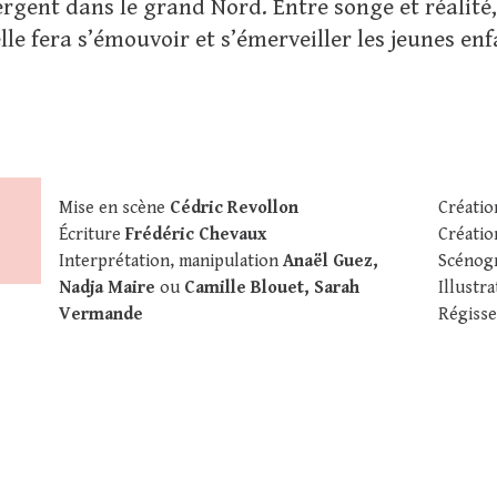
rgent dans le grand Nord. Entre songe et réalité,
elle fera s’émouvoir et s’émerveiller les jeunes e
Mise en scène
Cédric Revollon
Créatio
Écriture
Frédéric Chevaux
Créatio
Interprétation, manipulation
Anaël Guez,
Scénog
Nadja Maire
ou
Camille Blouet, Sarah
Illustr
Vermande
Régiss