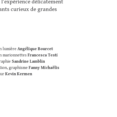
 l’expérience délicatement
nfants curieux de grandes
n lumière
Angélique Bourcet
n marionnettes
Francesca Testi
raphie
Sandrine Lamblin
ation, graphisme
Fanny Michaëlis
eur
Kevin Kermen