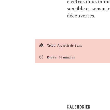
électros nous imme
sensible et sensori
découvertes.
Tribu
À partir de 4 ans
Durée
45 minutes
CALENDRIER