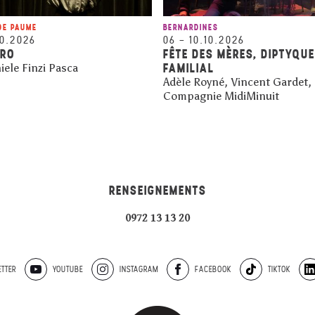
DE PAUME
BERNARDINES
10.2026
06
–
10.10.2026
ARO
FÊTE DES MÈRES, DIPTYQUE
FAMILIAL
iele Finzi Pasca
Adèle Royné, Vincent Gardet,
Compagnie MidiMinuit
RENSEIGNEMENTS
0972 13 13 20
TTER
YOUTUBE
INSTAGRAM
FACEBOOK
TIKTOK