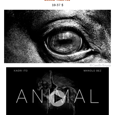
10-37 $
© Camille Béquié