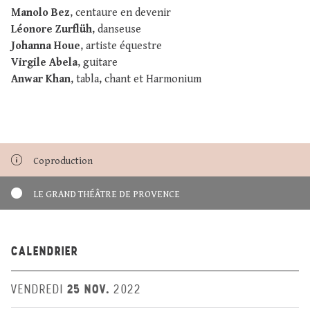
Manolo Bez
, centaure en devenir
Léonore Zurflüh
, danseuse
Johanna Houe
, artiste équestre
Virgile Abela
, guitare
Anwar Khan
, tabla, chant et Harmonium
Coproduction
LE GRAND THÉÂTRE DE PROVENCE
CALENDRIER
25 NOV.
VENDREDI
2022