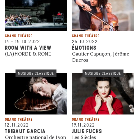
GRAND THÉÂTRE
GRAND THÉÂTRE
14
–
15.10.2022
25.10.2022
ROOM WITH A VIEW
ÉMOTIONS
(LA)HORDE & RONE
Gautier Capuçon, Jérôme
Ducros
MUSIQUE CLASSIQUE
MUSIQUE CLASSIQUE
GRAND THÉÂTRE
GRAND THÉÂTRE
12.11.2022
19.11.2022
THIBAUT GARCIA
JULIE FUCHS
Orchestre national de Lyon
Les Siècles