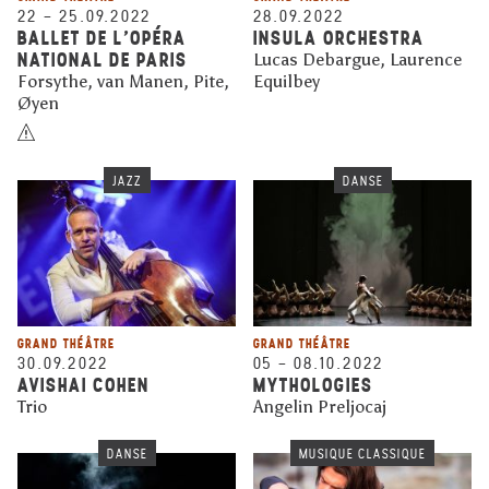
22
–
25.09.2022
28.09.2022
BALLET DE L’OPÉRA
INSULA ORCHESTRA
NATIONAL DE PARIS
Lucas Debargue, Laurence
Forsythe, van Manen, Pite,
Equilbey
Øyen
JAZZ
DANSE
GRAND THÉÂTRE
GRAND THÉÂTRE
30.09.2022
05
–
08.10.2022
AVISHAI COHEN
MYTHOLOGIES
Trio
Angelin Preljocaj
DANSE
MUSIQUE CLASSIQUE