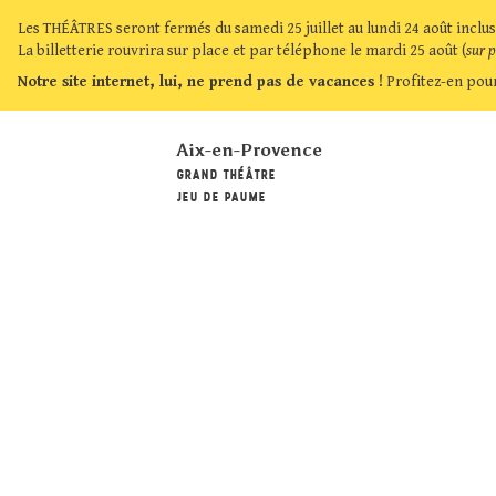
Les THÉÂTRES seront fermés du samedi 25 juillet au lundi 24 août inclus
La billetterie rouvrira sur place et par téléphone le mardi 25 août (
sur 
Notre site internet, lui, ne prend pas de vacances !
Profitez-en pour
Aix-en-Provence
GRAND THÉÂTRE
JEU DE PAUME