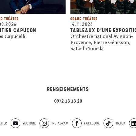
D THÉÂTRE
GRAND THÉÂTRE
09.2026
14.11.2026
UTIER CAPUÇON
TABLEAUX D'UNE EXPOSITI
es Capucelli
Orchestre national Avignon-
Provence, Pierre Génisson,
Satoshi Yoneda
RENSEIGNEMENTS
0972 13 13 20
TTER
YOUTUBE
INSTAGRAM
FACEBOOK
TIKTOK