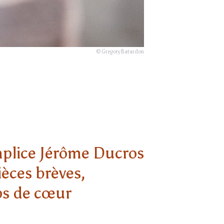
© GregoryBatardon
mplice Jérôme Ducros
ièces brèves,
ups de cœur