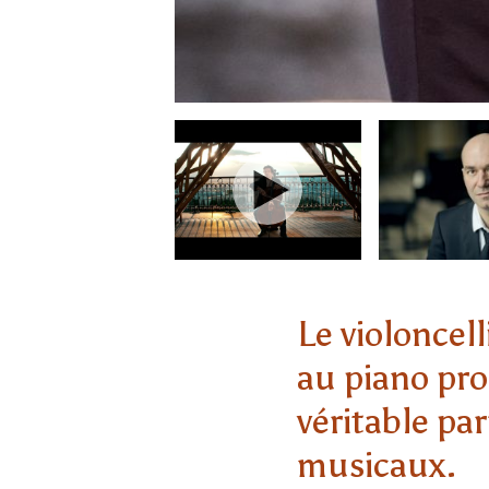
Le violoncel
au piano pro
véritable pa
musicaux.