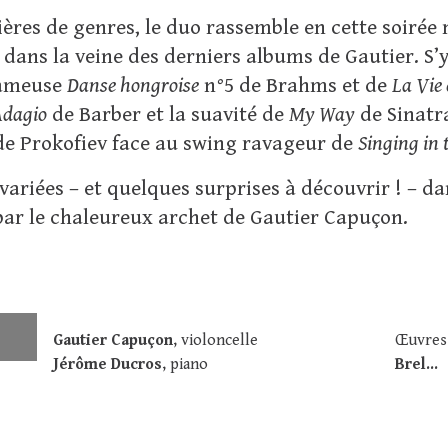
tières de genres, le duo rassemble en cette soiré
 dans la veine des derniers albums de Gautier. S’
fameuse
Danse hongroise
n°5 de Brahms et de
La Vie 
Adagio
de Barber et la suavité de
My Way
de Sinatra
e Prokofiev face au swing ravageur de
Singing in 
variées – et quelques surprises à découvrir ! – da
r le chaleureux archet de Gautier Capuçon.
Gautier Capuçon
, violoncelle
Œuvres
Jérôme Ducros
, piano
Brel...