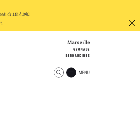
medi de 11h à 19h)
.
et
.
Marseille
GYMNASE
BERNARDINES
MENU