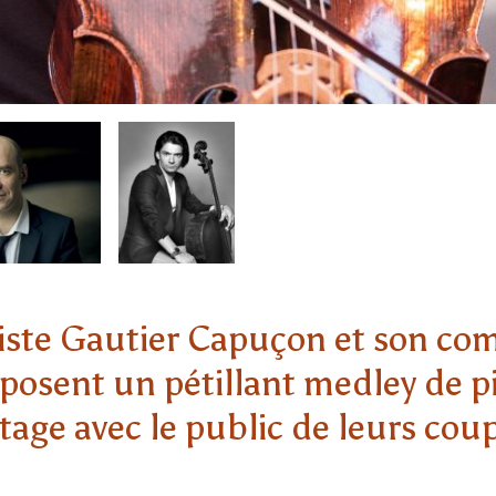
liste Gautier Capuçon et son co
posent un pétillant medley de p
rtage avec le public de leurs co