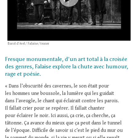
Barol d'ével / Falaise / teaser
Fresque monumentale, d’un art total à la croisée
des genres, Falaise explore la chute avec humour,
rage et poésie.
« Dans l’obscurité des cavernes, le son était pour
les hommes une boussole, la lumière qui les guidait
dans l’aveugle, le chant qui éclairait contre les parois.
Il fallait crier pour se repérer. Il fallait chanter
pour éclairer le noir. Ici aussi, ça crie, ça cherche, ça
tâtonne. Ça avance du mieux que ça peut dans le tunnel
de l’époque. Difficile de savoir si c’est le pied du mur ou
le sommet du monde, si la vie y meurt ou si elle renaît.