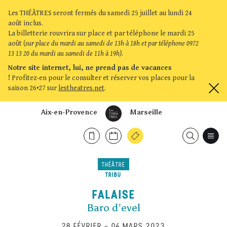
Les THÉÂTRES seront fermés du samedi 25 juillet au lundi 24
août inclus.
La billetterie rouvrira sur place et par téléphone le mardi 25
août (
sur place du mardi au samedi de 13h à 18h et par téléphone 0972
13 13 20 du mardi au samedi de 11h à 19h)
.
Notre site internet, lui, ne prend pas de vacances
!
Profitez-en pour le consulter et réserver vos places pour la
saison 26•27 sur
lestheatres.net
.
Aix-en-Provence
Marseille
THÉÂTRE
TRIBU
FALAISE
Baro d’evel
28 FÉVRIER
–
04 MARS 2023