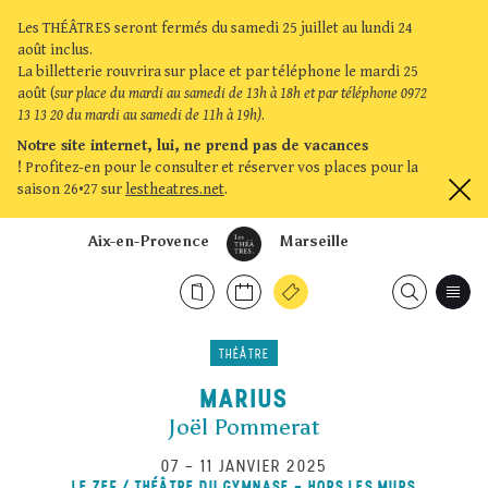
Les THÉÂTRES seront fermés du samedi 25 juillet au lundi 24
août inclus.
La billetterie rouvrira sur place et par téléphone le mardi 25
août (
sur place du mardi au samedi de 13h à 18h et par téléphone 0972
13 13 20 du mardi au samedi de 11h à 19h)
.
Notre site internet, lui, ne prend pas de vacances
!
Profitez-en pour le consulter et réserver vos places pour la
saison 26•27 sur
lestheatres.net
.
Aix-en-Provence
Marseille
THÉÂTRE
MARIUS
Joël Pommerat
07
–
11 JANVIER 2025
LE ZEF / THÉÂTRE DU GYMNASE - HORS LES MURS