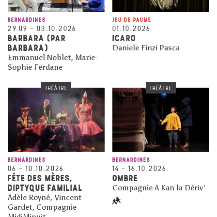
BERNARDINES
JEU DE PAUME
29.09
–
03.10.2026
01.10.2026
BARBARA (PAR
ICARO
BARBARA)
Daniele Finzi Pasca
Emmanuel Noblet, Marie-
Sophie Ferdane
THÉÂTRE
THÉÂTRE
BERNARDINES
BERNARDINES
06
–
10.10.2026
14
–
16.10.2026
FÊTE DES MÈRES,
OMBRE
DIPTYQUE FAMILIAL
Compagnie A Kan la Dériv'
Adèle Royné, Vincent
Gardet, Compagnie
MidiMinuit