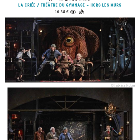
LA CRIÉE / THÉÂTRE DU GYMNASE - HORS LES MURS
10-38 €
© Fabrice Robin