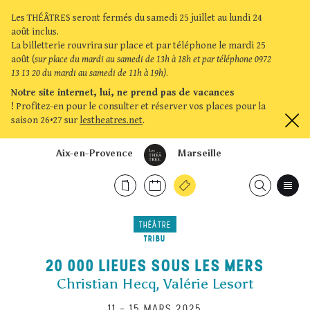
Les THÉÂTRES seront fermés du samedi 25 juillet au lundi 24
août inclus.
La billetterie rouvrira sur place et par téléphone le mardi 25
août (
sur place du mardi au samedi de 13h à 18h et par téléphone 0972
13 13 20 du mardi au samedi de 11h à 19h)
.
Notre site internet, lui, ne prend pas de vacances
!
Profitez-en pour le consulter et réserver vos places pour la
saison 26•27 sur
lestheatres.net
.
Aix-en-Provence
Marseille
THÉÂTRE
TRIBU
20 000 LIEUES SOUS LES MERS
Christian Hecq, Valérie Lesort
11
–
15 MARS 2025