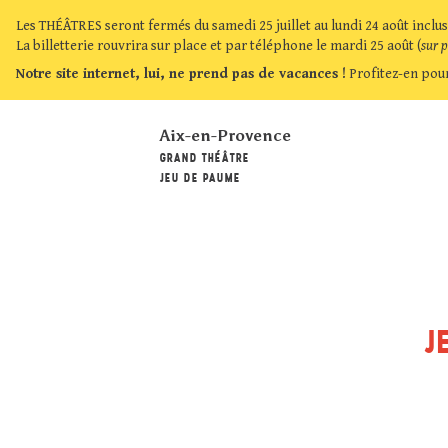
Les THÉÂTRES seront fermés du samedi 25 juillet au lundi 24 août inclus
La billetterie rouvrira sur place et par téléphone le mardi 25 août (
sur 
Notre site internet, lui, ne prend pas de vacances !
Profitez-en pour
Aix-en-Provence
GRAND THÉÂTRE
JEU DE PAUME
J