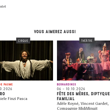
ntet
VOUS AIMEREZ AUSSI
CIRQUE
THÉÂTRE
DE PAUME
BERNARDINES
10.2026
06
–
10.10.2026
ARO
FÊTE DES MÈRES, DIPTYQUE
FAMILIAL
iele Finzi Pasca
Adèle Royné, Vincent Gardet,
Compagnie MidiMinuit