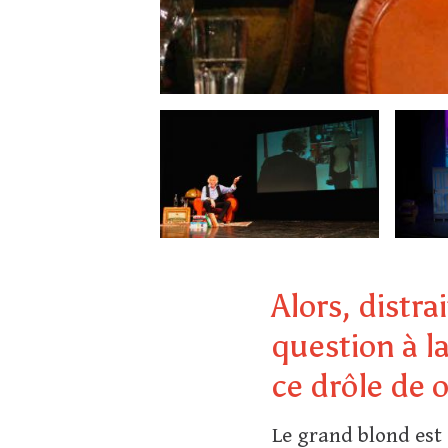
Alors, distr
question à l
ce drôle de
Le grand blond est 