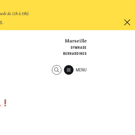
medi de 11h à 19h)
.
et
.
Marseille
GYMNASE
BERNARDINES
MENU
 !