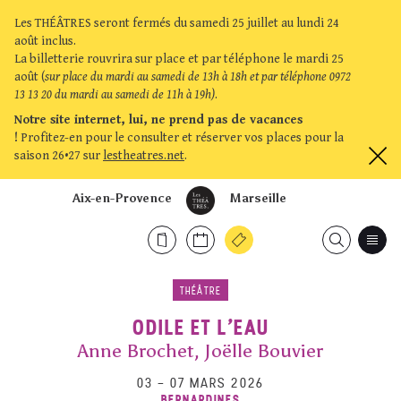
Les THÉÂTRES seront fermés du samedi 25 juillet au lundi 24
août inclus.
La billetterie rouvrira sur place et par téléphone le mardi 25
août (
sur place du mardi au samedi de 13h à 18h et par téléphone 0972
13 13 20 du mardi au samedi de 11h à 19h)
.
Notre site internet, lui, ne prend pas de vacances
!
Profitez-en pour le consulter et réserver vos places pour la
saison 26•27 sur
lestheatres.net
.
Aix-en-Provence
Marseille
THÉÂTRE
ODILE ET L’EAU
Anne Brochet, Joëlle Bouvier
03
–
07 MARS 2026
BERNARDINES