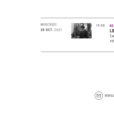
MERCREDI
19:00
BE
20 OCT.
2021
L
La
ré
NEWSLE