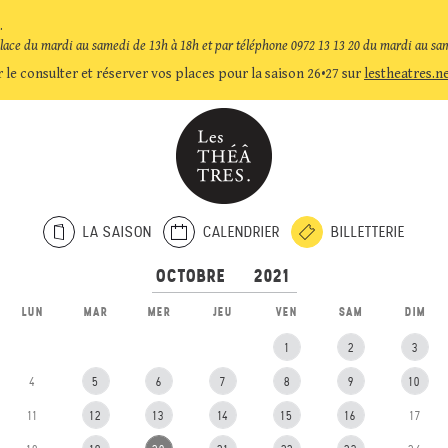
.
place du mardi au samedi de 13h à 18h et par téléphone 0972 13 13 20 du mardi au sa
 le consulter et réserver vos places pour la saison 26•27 sur
lestheatres.n
LA SAISON
CALENDRIER
BILLETTERIE
LUN
MAR
MER
JEU
VEN
SAM
DIM
1
2
3
4
5
6
7
8
9
10
11
12
13
14
15
16
17