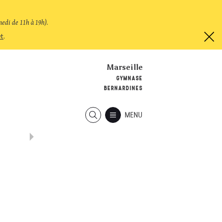
medi de 11h à 19h)
.
et
.
Marseille
GYMNASE
BERNARDINES
MENU