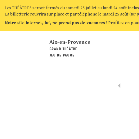
Les THÉÂTRES seront fermés du samedi 25 juillet au lundi 24 août inclus
La billetterie rouvrira sur place et par téléphone le mardi 25 août (
sur 
Notre site internet, lui, ne prend pas de vacances !
Profitez-en pour
Aix-en-Provence
GRAND THÉÂTRE
JEU DE PAUME