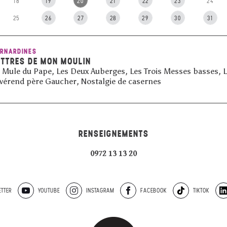
18
19
20
21
22
23
24
25
26
27
28
29
30
31
RNARDINES
ETTRES DE MON MOULIN
 Mule du Pape, Les Deux Auberges, Les Trois Messes basses, L’
vérend père Gaucher, Nostalgie de casernes
RENSEIGNEMENTS
0972 13 13 20
TTER
YOUTUBE
INSTAGRAM
FACEBOOK
TIKTOK