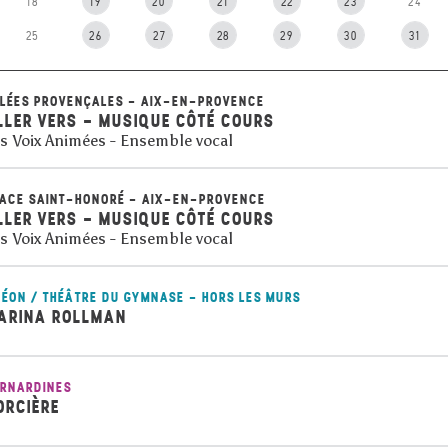
18
19
20
21
22
23
24
25
26
27
28
29
30
31
LÉES PROVENÇALES - AIX-EN-PROVENCE
LLER VERS - MUSIQUE CÔTÉ COURS
s Voix Animées - Ensemble vocal
ACE SAINT-HONORÉ - AIX-EN-PROVENCE
LLER VERS - MUSIQUE CÔTÉ COURS
s Voix Animées - Ensemble vocal
ÉON / THÉÂTRE DU GYMNASE - HORS LES MURS
ARINA ROLLMAN
RNARDINES
ORCIÈRE