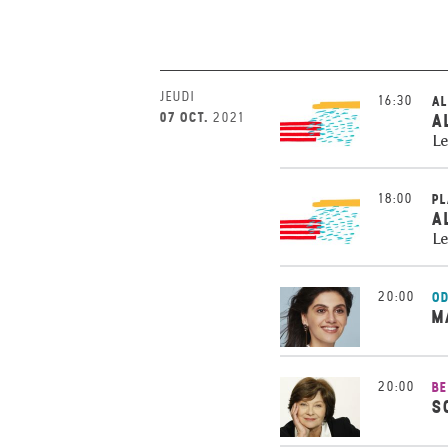
JEUDI
16:30
AL
07 OCT.
2021
A
Le
18:00
PL
A
Le
20:00
OD
M
20:00
BE
S