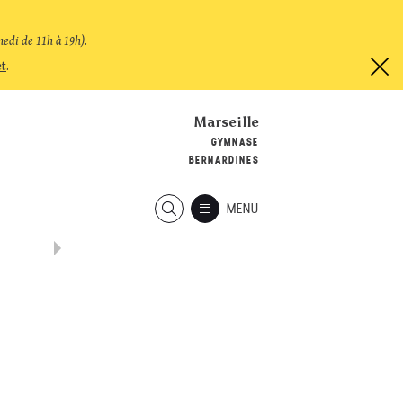
medi de 11h à 19h)
.
et
.
Marseille
GYMNASE
BERNARDINES
MENU