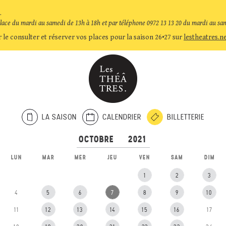
.
place du mardi au samedi de 13h à 18h et par téléphone 0972 13 13 20 du mardi au sa
 le consulter et réserver vos places pour la saison 26•27 sur
lestheatres.n
LA SAISON
CALENDRIER
BILLETTERIE
LUN
MAR
MER
JEU
VEN
SAM
DIM
1
2
3
4
5
6
7
8
9
10
11
12
13
14
15
16
17