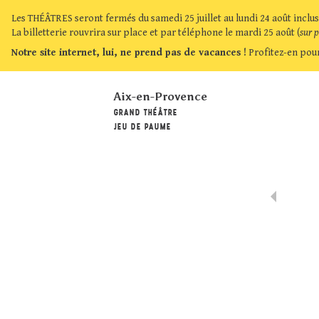
Les THÉÂTRES seront fermés du samedi 25 juillet au lundi 24 août inclus
La billetterie rouvrira sur place et par téléphone le mardi 25 août (
sur 
Notre site internet, lui, ne prend pas de vacances !
Profitez-en pour
Aix-en-Provence
GRAND THÉÂTRE
JEU DE PAUME