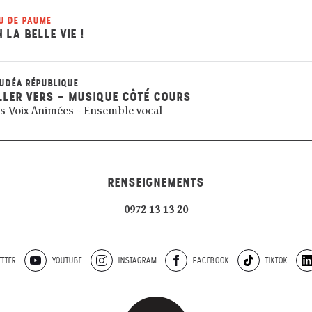
U DE PAUME
H LA BELLE VIE !
UDÉA RÉPUBLIQUE
LLER VERS - MUSIQUE CÔTÉ COURS
s Voix Animées - Ensemble vocal
RENSEIGNEMENTS
0972 13 13 20
TTER
YOUTUBE
INSTAGRAM
FACEBOOK
TIKTOK