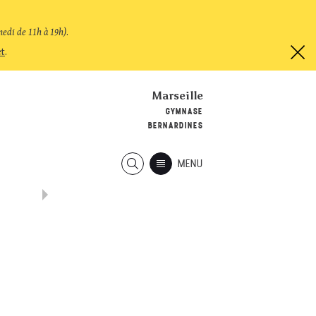
medi de 11h à 19h)
.
et
.
Marseille
GYMNASE
BERNARDINES
MENU