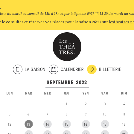
.
place du mardi au samedi de 13h à 18h et par téléphone 0972 13 13 20 du mardi au sa
 le consulter et réserver vos places pour la saison 26•27 sur
lestheatres.n
LA SAISON
CALENDRIER
BILLETTERIE
LUN
MAR
MER
JEU
VEN
SAM
DIM
1
2
3
4
5
6
7
8
9
10
11
12
13
14
15
16
17
18