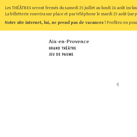
Les THÉÂTRES seront fermés du samedi 25 juillet au lundi 24 août inclus
La billetterie rouvrira sur place et par téléphone le mardi 25 août (
sur 
Notre site internet, lui, ne prend pas de vacances !
Profitez-en pour
Aix-en-Provence
GRAND THÉÂTRE
JEU DE PAUME