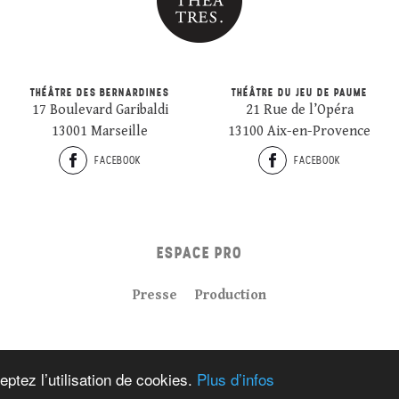
THÉÂTRE DES BERNARDINES
THÉÂTRE DU JEU DE PAUME
17 Boulevard Garibaldi
21 Rue de l’Opéra
13001 Marseille
13100 Aix-en-Provence
FACEBOOK
FACEBOOK
ESPACE PRO
Presse
Production
Plan du site
Crédits
Mentions légales
eptez l’utilisation de cookies.
Plus d’infos