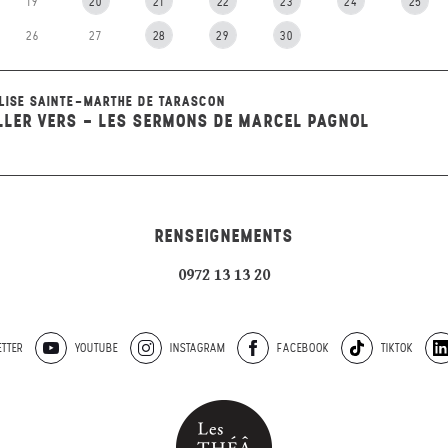
19
20
21
22
23
24
25
26
27
28
29
30
LISE SAINTE-MARTHE DE TARASCON
LLER VERS - LES SERMONS DE MARCEL PAGNOL
RENSEIGNEMENTS
0972 13 13 20
TTER
YOUTUBE
INSTAGRAM
FACEBOOK
TIKTOK