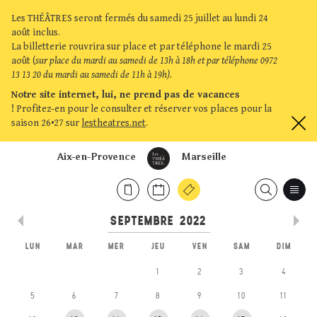
Les THÉÂTRES seront fermés du samedi 25 juillet au lundi 24
août inclus.
La billetterie rouvrira sur place et par téléphone le mardi 25
août (
sur place du mardi au samedi de 13h à 18h et par téléphone 0972
13 13 20 du mardi au samedi de 11h à 19h)
.
Notre site internet, lui, ne prend pas de vacances
!
Profitez-en pour le consulter et réserver vos places pour la
saison 26•27 sur
lestheatres.net
.
Aix-en-Provence
Marseille
LUN
MAR
MER
JEU
VEN
SAM
DIM
1
2
3
4
5
6
7
8
9
10
11