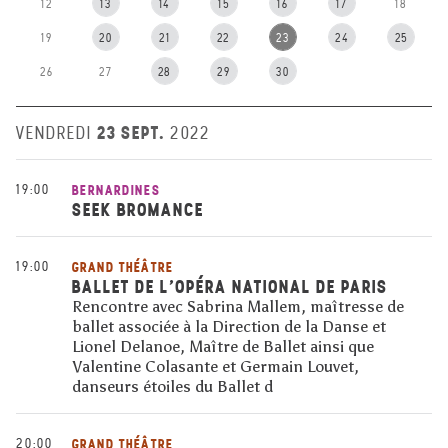
12
13
14
15
16
17
18
19
20
21
22
23
24
25
26
27
28
29
30
23 SEPT.
VENDREDI
2022
19:00
BERNARDINES
SEEK BROMANCE
19:00
GRAND THÉÂTRE
BALLET DE L’OPÉRA NATIONAL DE PARIS
Rencontre avec Sabrina Mallem, maîtresse de
ballet associée à la Direction de la Danse et
Lionel Delanoe, Maître de Ballet ainsi que
Valentine Colasante et Germain Louvet,
danseurs étoiles du Ballet d
20:00
GRAND THÉÂTRE