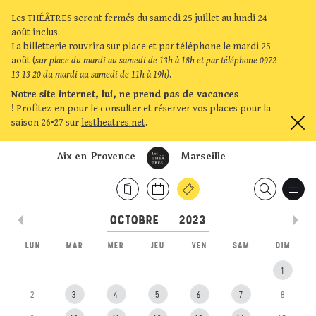
Les THÉÂTRES seront fermés du samedi 25 juillet au lundi 24
août inclus.
La billetterie rouvrira sur place et par téléphone le mardi 25
août (
sur place du mardi au samedi de 13h à 18h et par téléphone 0972
13 13 20 du mardi au samedi de 11h à 19h)
.
Notre site internet, lui, ne prend pas de vacances
!
Profitez-en pour le consulter et réserver vos places pour la
saison 26•27 sur
lestheatres.net
.
Aix-en-Provence
Marseille
LUN
MAR
MER
JEU
VEN
SAM
DIM
1
2
3
4
5
6
7
8