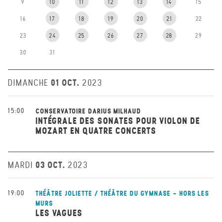
9
10
11
12
13
14
15
16
17
18
19
20
21
22
23
24
25
26
27
28
29
30
31
01 OCT.
DIMANCHE
2023
15:00
CONSERVATOIRE DARIUS MILHAUD
INTÉGRALE DES SONATES POUR VIOLON DE
MOZART EN QUATRE CONCERTS
03 OCT.
MARDI
2023
19:00
THÉÂTRE JOLIETTE / THÉÂTRE DU GYMNASE - HORS LES
MURS
LES VAGUES