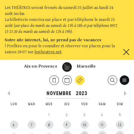
Les THÉÂTRES seront fermés du samedi 25 juillet au lundi 24
août inclus.
La billetterie rouvrira sur place et par téléphone le mardi 25
août (
sur place du mardi au samedi de 13h à 18h et par téléphone 0972
13 13 20 du mardi au samedi de 11h à 19h)
.
Notre site internet, lui, ne prend pas de vacances
!
Profitez-en pour le consulter et réserver vos places pour la
saison 26•27 sur
lestheatres.net
.
Aix-en-Provence
Marseille
LUN
MAR
MER
JEU
VEN
SAM
DIM
1
2
3
4
5
6
7
8
9
10
11
12