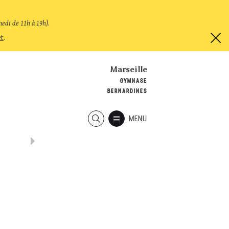
medi de 11h à 19h)
.
et
.
Marseille
GYMNASE
BERNARDINES
MENU