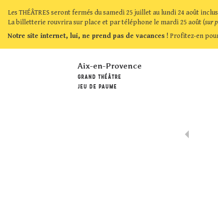
Les THÉÂTRES seront fermés du samedi 25 juillet au lundi 24 août inclus
La billetterie rouvrira sur place et par téléphone le mardi 25 août (
sur 
Notre site internet, lui, ne prend pas de vacances !
Profitez-en pour
Aix-en-Provence
GRAND THÉÂTRE
JEU DE PAUME