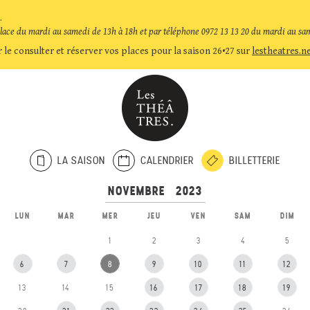
.
place du mardi au samedi de 13h à 18h et par téléphone 0972 13 13 20 du mardi au sa
 le consulter et réserver vos places pour la saison 26•27 sur
lestheatres.n
LA SAISON
CALENDRIER
BILLETTERIE
LUN
MAR
MER
JEU
VEN
SAM
DIM
1
2
3
4
5
6
7
8
9
10
11
12
13
14
15
16
17
18
19