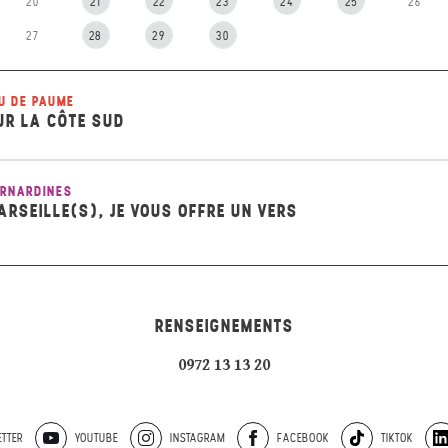
20
21
22
23
24
25
26
27
28
29
30
U DE PAUME
UR LA CÔTE SUD
RNARDINES
ARSEILLE(S), JE VOUS OFFRE UN VERS
RENSEIGNEMENTS
0972 13 13 20
TTER
YOUTUBE
INSTAGRAM
FACEBOOK
TIKTOK