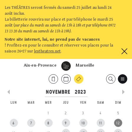
Les THÉÂTRES seront fermés du samedi 25 juillet au lundi 24
août inclus.
La billetterie rouvrira sur place et par téléphone le mardi 25
août (
sur place du mardi au samedi de 13h à 18h et par téléphone 0972
13 13 20 du mardi au samedi de 11h à 19h)
.
Notre site internet, lui, ne prend pas de vacances
!
Profitez-en pour le consulter et réserver vos places pour la
saison 26•27 sur
lestheatres.net
.
Aix-en-Provence
Marseille
LUN
MAR
MER
JEU
VEN
SAM
DIM
1
2
3
4
5
6
7
8
9
10
11
12