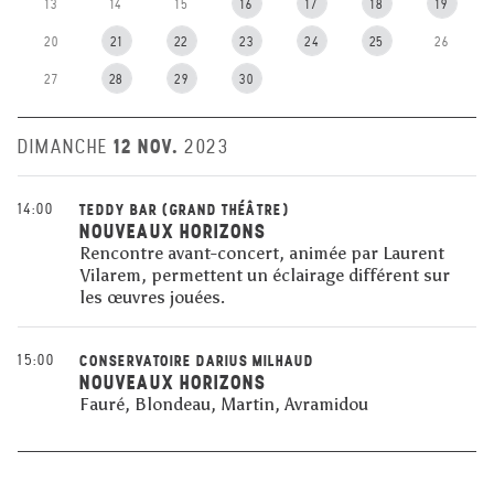
13
14
15
16
17
18
19
20
21
22
23
24
25
26
27
28
29
30
12 NOV.
DIMANCHE
2023
14:00
TEDDY BAR (GRAND THÉÂTRE)
NOUVEAUX HORIZONS
Rencontre avant-concert, animée par Laurent
Vilarem, permettent un éclairage différent sur
les œuvres jouées.
15:00
CONSERVATOIRE DARIUS MILHAUD
NOUVEAUX HORIZONS
Fauré, Blondeau, Martin, Avramidou