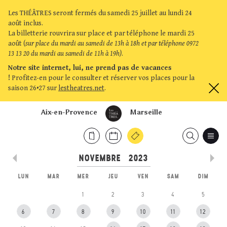
Les THÉÂTRES seront fermés du samedi 25 juillet au lundi 24
août inclus.
La billetterie rouvrira sur place et par téléphone le mardi 25
août (
sur place du mardi au samedi de 13h à 18h et par téléphone 0972
13 13 20 du mardi au samedi de 11h à 19h)
.
Notre site internet, lui, ne prend pas de vacances
!
Profitez-en pour le consulter et réserver vos places pour la
saison 26•27 sur
lestheatres.net
.
Aix-en-Provence
Marseille
LUN
MAR
MER
JEU
VEN
SAM
DIM
1
2
3
4
5
6
7
8
9
10
11
12