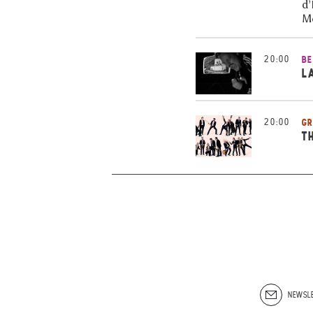
d’
Me
20:00
BE
L
20:00
GR
T
NEWSLE