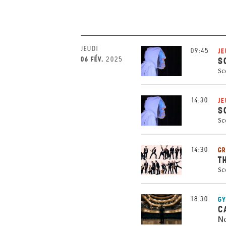
JEUDI
09:45
JE
06 FÉV.
2025
S
Sc
14:30
JE
S
Sc
14:30
GR
T
Sc
18:30
G
C
No