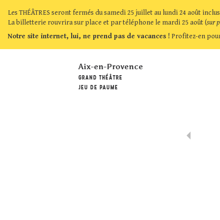
Les THÉÂTRES seront fermés du samedi 25 juillet au lundi 24 août inclus
La billetterie rouvrira sur place et par téléphone le mardi 25 août (
sur 
Notre site internet, lui, ne prend pas de vacances !
Profitez-en pour
Aix-en-Provence
GRAND THÉÂTRE
JEU DE PAUME