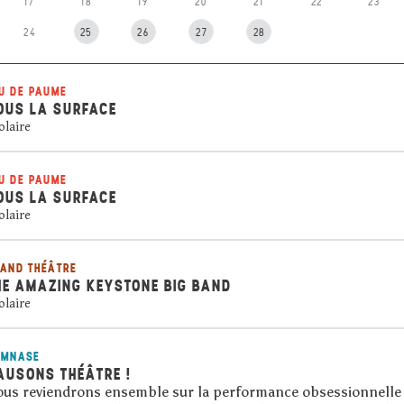
17
18
19
20
21
22
23
24
25
26
27
28
U DE PAUME
OUS LA SURFACE
olaire
U DE PAUME
OUS LA SURFACE
olaire
AND THÉÂTRE
HE AMAZING KEYSTONE BIG BAND
olaire
YMNASE
AUSONS THÉÂTRE !
us reviendrons ensemble sur la performance obsessionnelle