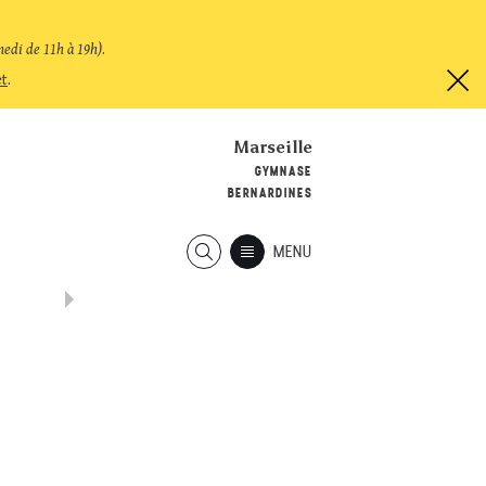
medi de 11h à 19h)
.
et
.
Marseille
GYMNASE
BERNARDINES
MENU