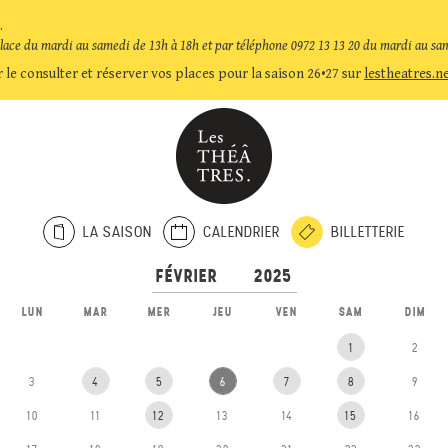
.
place du mardi au samedi de 13h à 18h et par téléphone 0972 13 13 20 du mardi au sa
 le consulter et réserver vos places pour la saison 26•27 sur
lestheatres.n
LA SAISON
CALENDRIER
BILLETTERIE
LUN
MAR
MER
JEU
VEN
SAM
DIM
1
2
3
4
5
6
7
8
9
10
11
12
13
14
15
16