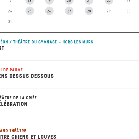
17
18
19
20
21
22
23
24
25
26
27
28
29
30
31
ÉON / THÉÂTRE DU GYMNASE - HORS LES MURS
RT
U DE PAUME
ENS DESSUS DESSOUS
ÉÂTRE DE LA CRIÉE
ÉLÉBRATION
AND THÉÂTRE
NTRE CHIENS ET LOUVES