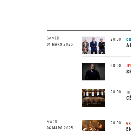
SAMEDI
20:00
OD
01 MARS
2025
A
20:00
JE
S
20:00
TH
C
MARDI
20:00
GR
04 MARS
2025
E