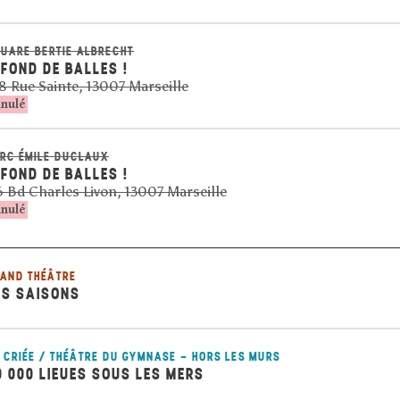
UARE BERTIE ALBRECHT
 FOND DE BALLES !
8 Rue Sainte, 13007 Marseille
nulé
RC ÉMILE DUCLAUX
 FOND DE BALLES !
 Bd Charles Livon, 13007 Marseille
nulé
AND THÉÂTRE
ES SAISONS
 CRIÉE / THÉÂTRE DU GYMNASE - HORS LES MURS
0 000 LIEUES SOUS LES MERS