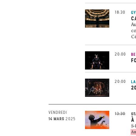
18:30
G
C
Au
co
Cé
20:00
BE
F
20:00
LA
2
VENDREDI
13:30
ST
14 MARS
2025
À
5 
An