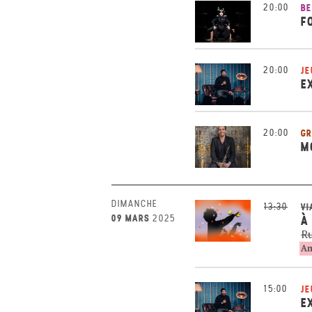
20:00
BE
F
20:00
JE
E
20:00
GR
M
DIMANCHE
13:30
VI
09 MARS
2025
À
Ru
An
15:00
JE
E