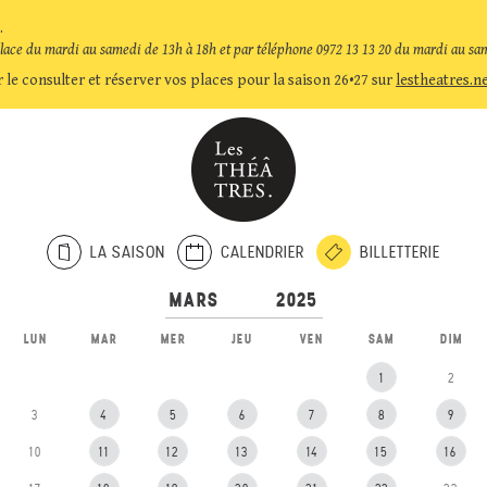
.
place du mardi au samedi de 13h à 18h et par téléphone 0972 13 13 20 du mardi au sa
 le consulter et réserver vos places pour la saison 26•27 sur
lestheatres.n
LA SAISON
CALENDRIER
BILLETTERIE
LUN
MAR
MER
JEU
VEN
SAM
DIM
1
2
3
4
5
6
7
8
9
10
11
12
13
14
15
16