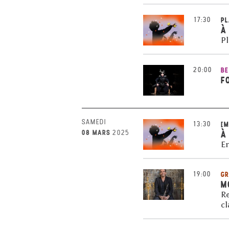
17:30
P
À
Pl
20:00
BE
F
SAMEDI
13:30
[M
08 MARS
2025
À
En
19:00
GR
M
Re
cl