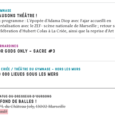
YMNASE
AUSONS THÉÂTRE !
 programme : L’épopée d’Adama Diop avec Fajar accueilli en
réalisation avec le ZEF- scène nationale de Marseille ; retour 
lébration d’Hubert Colas à La Criée, ainsi que la reprise d’Art 
RNARDINES
OR GODS ONLY - SACRE #3
 CRIÉE / THÉÂTRE DU GYMNASE - HORS LES MURS
0 000 LIEUES SOUS LES MERS
ATUE DU DRESSEUR D’OURSONS
 FOND DE BALLES !
Pl. du Château Joly, 13002 Marseille
nulé