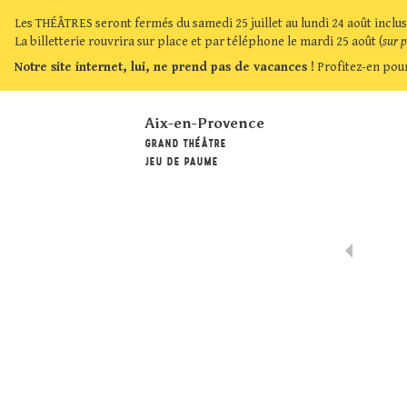
Les THÉÂTRES seront fermés du samedi 25 juillet au lundi 24 août inclus
La billetterie rouvrira sur place et par téléphone le mardi 25 août (
sur 
Notre site internet, lui, ne prend pas de vacances !
Profitez-en pour
Aix-en-Provence
GRAND THÉÂTRE
JEU DE PAUME