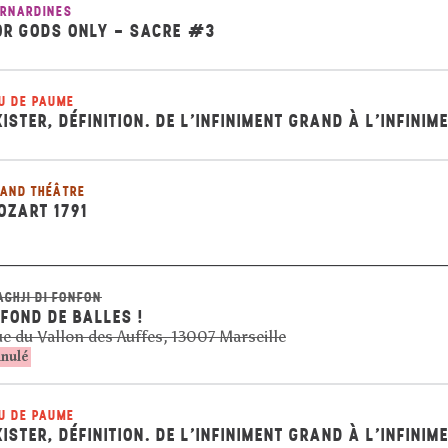
RNARDINES
OR GODS ONLY - SACRE #3
U DE PAUME
XISTER, DÉFINITION. DE L’INFINIMENT GRAND À L’INFINIM
AND THÉÂTRE
OZART 1791
AGHJI DI FONFON
 FOND DE BALLES !
e du Vallon des Auffes, 13007 Marseille
nulé
U DE PAUME
XISTER, DÉFINITION. DE L’INFINIMENT GRAND À L’INFINIM