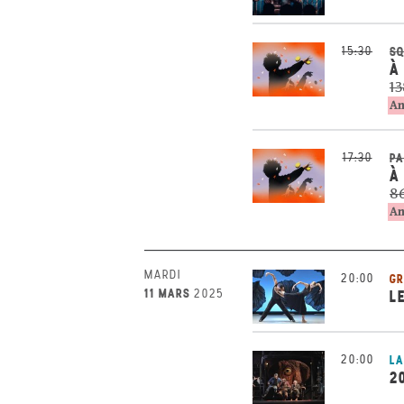
15:30
SQ
À
13
An
17:30
PA
À
86
An
MARDI
20:00
GR
11 MARS
2025
L
20:00
LA
2