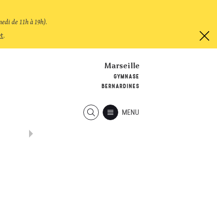
medi de 11h à 19h)
.
et
.
Marseille
GYMNASE
BERNARDINES
MENU