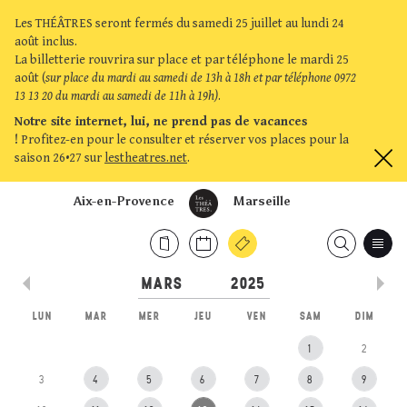
Les THÉÂTRES seront fermés du samedi 25 juillet au lundi 24
août inclus.
La billetterie rouvrira sur place et par téléphone le mardi 25
août (
sur place du mardi au samedi de 13h à 18h et par téléphone 0972
13 13 20 du mardi au samedi de 11h à 19h)
.
Notre site internet, lui, ne prend pas de vacances
!
Profitez-en pour le consulter et réserver vos places pour la
saison 26•27 sur
lestheatres.net
.
Aix-en-Provence
Marseille
LUN
MAR
MER
JEU
VEN
SAM
DIM
1
2
3
4
5
6
7
8
9