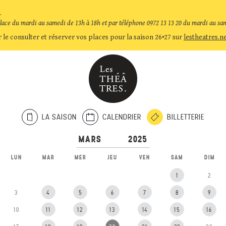
.
place du mardi au samedi de 13h à 18h et par téléphone 0972 13 13 20 du mardi au sa
 le consulter et réserver vos places pour la saison 26•27 sur
lestheatres.n
LA SAISON
CALENDRIER
BILLETTERIE
LUN
MAR
MER
JEU
VEN
SAM
DIM
1
2
3
4
5
6
7
8
9
10
11
12
13
14
15
16