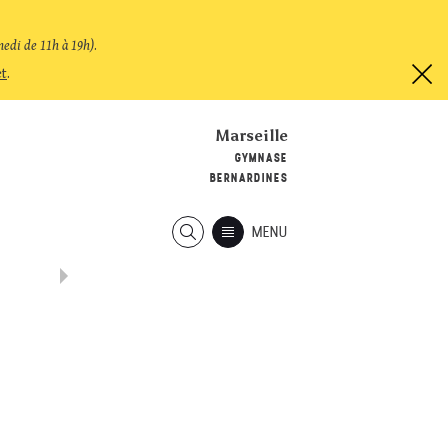
medi de 11h à 19h)
.
et
.
Marseille
GYMNASE
BERNARDINES
MENU