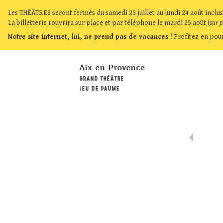
Les THÉÂTRES seront fermés du samedi 25 juillet au lundi 24 août inclus
La billetterie rouvrira sur place et par téléphone le mardi 25 août (
sur 
Notre site internet, lui, ne prend pas de vacances !
Profitez-en pour
Aix-en-Provence
GRAND THÉÂTRE
JEU DE PAUME