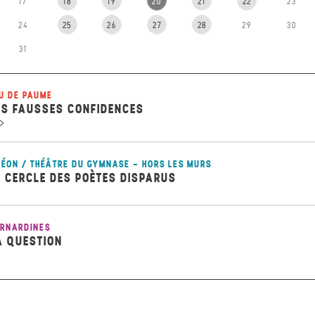
17
18
19
20
21
22
23
24
25
26
27
28
29
30
31
U DE PAUME
ES FAUSSES CONFIDENCES
ÉON / THÉÂTRE DU GYMNASE - HORS LES MURS
E CERCLE DES POÈTES DISPARUS
RNARDINES
A QUESTION