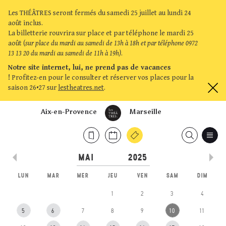
Les THÉÂTRES seront fermés du samedi 25 juillet au lundi 24
août inclus.
La billetterie rouvrira sur place et par téléphone le mardi 25
août (
sur place du mardi au samedi de 13h à 18h et par téléphone 0972
13 13 20 du mardi au samedi de 11h à 19h)
.
Notre site internet, lui, ne prend pas de vacances
!
Profitez-en pour le consulter et réserver vos places pour la
saison 26•27 sur
lestheatres.net
.
Aix-en-Provence
Marseille
LUN
MAR
MER
JEU
VEN
SAM
DIM
1
2
3
4
5
6
7
8
9
10
11