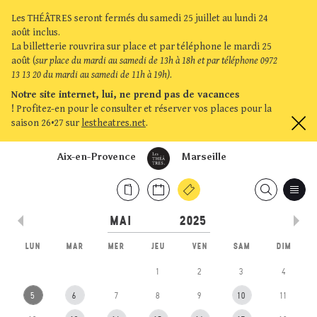
Les THÉÂTRES seront fermés du samedi 25 juillet au lundi 24
août inclus.
La billetterie rouvrira sur place et par téléphone le mardi 25
août (
sur place du mardi au samedi de 13h à 18h et par téléphone 0972
13 13 20 du mardi au samedi de 11h à 19h)
.
Notre site internet, lui, ne prend pas de vacances
!
Profitez-en pour le consulter et réserver vos places pour la
saison 26•27 sur
lestheatres.net
.
Aix-en-Provence
Marseille
LUN
MAR
MER
JEU
VEN
SAM
DIM
1
2
3
4
5
6
7
8
9
10
11