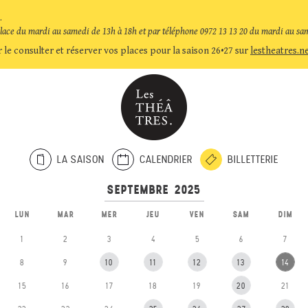
.
place du mardi au samedi de 13h à 18h et par téléphone 0972 13 13 20 du mardi au sa
 le consulter et réserver vos places pour la saison 26•27 sur
lestheatres.n
LA SAISON
CALENDRIER
BILLETTERIE
LUN
MAR
MER
JEU
VEN
SAM
DIM
1
2
3
4
5
6
7
8
9
10
11
12
13
14
15
16
17
18
19
20
21