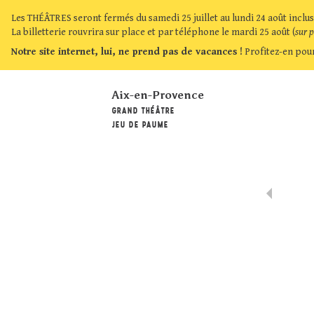
Les THÉÂTRES seront fermés du samedi 25 juillet au lundi 24 août inclus
La billetterie rouvrira sur place et par téléphone le mardi 25 août (
sur 
Notre site internet, lui, ne prend pas de vacances !
Profitez-en pour
Aix-en-Provence
GRAND THÉÂTRE
JEU DE PAUME