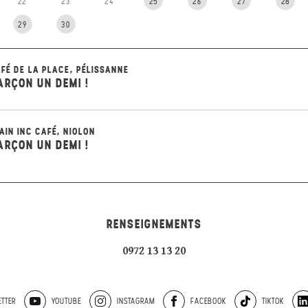
22
23
24
25
26
27
28
29
30
FÉ DE LA PLACE, PÉLISSANNE
ARÇON UN DEMI !
AIN INC CAFÉ, NIOLON
ARÇON UN DEMI !
RENSEIGNEMENTS
0972 13 13 20
TTER
YOUTUBE
INSTAGRAM
FACEBOOK
TIKTOK