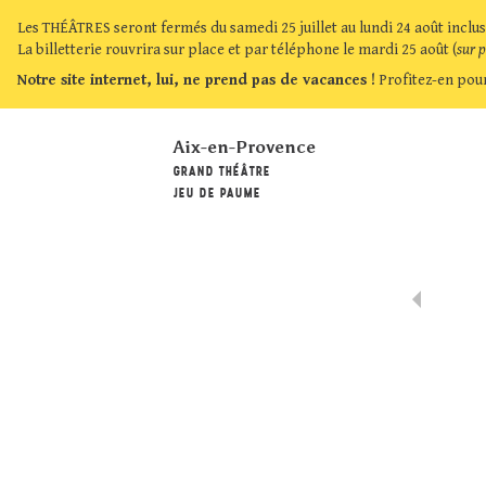
Les THÉÂTRES seront fermés du samedi 25 juillet au lundi 24 août inclus
La billetterie rouvrira sur place et par téléphone le mardi 25 août (
sur 
Notre site internet, lui, ne prend pas de vacances !
Profitez-en pour
Aix-en-Provence
GRAND THÉÂTRE
JEU DE PAUME