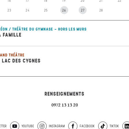
16
17
18
19
20
21
22
23
24
25
26
27
28
ÉON / THÉÂTRE DU GYMNASE - HORS LES MURS
A FAMILLE
AND THÉÂTRE
E LAC DES CYGNES
RENSEIGNEMENTS
0972 13 13 20
TTER
YOUTUBE
INSTAGRAM
FACEBOOK
TIKTOK