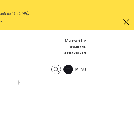
medi de 11h à 19h)
.
et
.
Marseille
GYMNASE
BERNARDINES
MENU