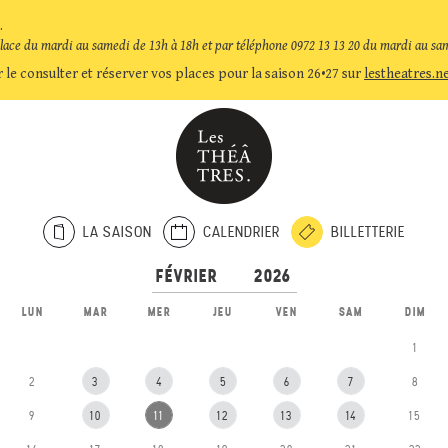
.
place du mardi au samedi de 13h à 18h et par téléphone 0972 13 13 20 du mardi au sa
 le consulter et réserver vos places pour la saison 26•27 sur
lestheatres.n
LA SAISON
CALENDRIER
BILLETTERIE
LUN
MAR
MER
JEU
VEN
SAM
DIM
1
2
3
4
5
6
7
8
9
10
11
12
13
14
15