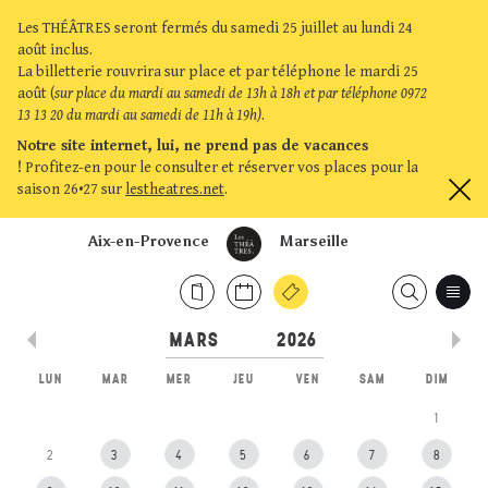
Les THÉÂTRES seront fermés du samedi 25 juillet au lundi 24
août inclus.
La billetterie rouvrira sur place et par téléphone le mardi 25
août (
sur place du mardi au samedi de 13h à 18h et par téléphone 0972
13 13 20 du mardi au samedi de 11h à 19h)
.
Notre site internet, lui, ne prend pas de vacances
!
Profitez-en pour le consulter et réserver vos places pour la
saison 26•27 sur
lestheatres.net
.
Aix-en-Provence
Marseille
LUN
MAR
MER
JEU
VEN
SAM
DIM
1
2
3
4
5
6
7
8