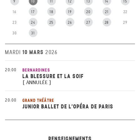
9
10
11
12
13
14
15
16
17
18
19
20
21
22
23
24
25
26
27
28
29
30
31
10 MARS
MARDI
2026
20:00
BERNARDINES
LA BLESSURE ET LA SOIF
[ ANNULÉE ]
20:00
GRAND THÉÂTRE
JUNIOR BALLET DE L'OPÉRA DE PARIS
RENSEIGNEMENTS