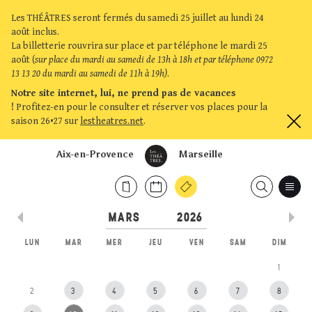
Les THÉÂTRES seront fermés du samedi 25 juillet au lundi 24
août inclus.
La billetterie rouvrira sur place et par téléphone le mardi 25
août (
sur place du mardi au samedi de 13h à 18h et par téléphone 0972
13 13 20 du mardi au samedi de 11h à 19h)
.
Notre site internet, lui, ne prend pas de vacances
!
Profitez-en pour le consulter et réserver vos places pour la
saison 26•27 sur
lestheatres.net
.
Aix-en-Provence
Marseille
LUN
MAR
MER
JEU
VEN
SAM
DIM
1
2
3
4
5
6
7
8