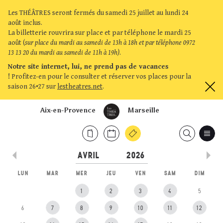
Les THÉÂTRES seront fermés du samedi 25 juillet au lundi 24
août inclus.
La billetterie rouvrira sur place et par téléphone le mardi 25
août (
sur place du mardi au samedi de 13h à 18h et par téléphone 0972
13 13 20 du mardi au samedi de 11h à 19h)
.
Notre site internet, lui, ne prend pas de vacances
!
Profitez-en pour le consulter et réserver vos places pour la
saison 26•27 sur
lestheatres.net
.
Aix-en-Provence
Marseille
LUN
MAR
MER
JEU
VEN
SAM
DIM
1
2
3
4
5
6
7
8
9
10
11
12