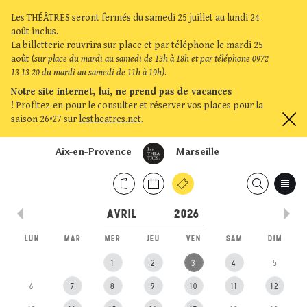
Les THÉÂTRES seront fermés du samedi 25 juillet au lundi 24
août inclus.
La billetterie rouvrira sur place et par téléphone le mardi 25
août (
sur place du mardi au samedi de 13h à 18h et par téléphone 0972
13 13 20 du mardi au samedi de 11h à 19h)
.
Notre site internet, lui, ne prend pas de vacances
!
Profitez-en pour le consulter et réserver vos places pour la
saison 26•27 sur
lestheatres.net
.
Aix-en-Provence
Marseille
LUN
MAR
MER
JEU
VEN
SAM
DIM
1
2
3
4
5
6
7
8
9
10
11
12