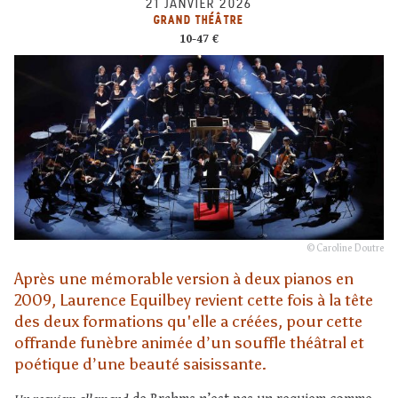
21 JANVIER 2026
GRAND THÉÂTRE
10-47 €
© Caroline Doutre
Après une mémorable version à deux pianos en
2009, Laurence Equilbey revient cette fois à la tête
des deux formations qu'elle a créées, pour cette
offrande funèbre animée d’un souffle théâtral et
poétique d’une beauté saisissante.