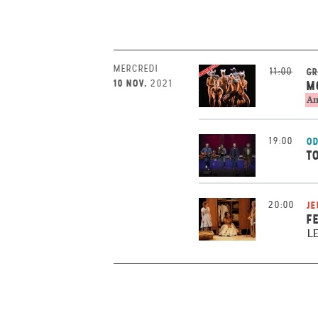
MERCREDI
11:00
GR
10 NOV.
2021
M
An
19:00
OD
T
20:00
JE
F
L