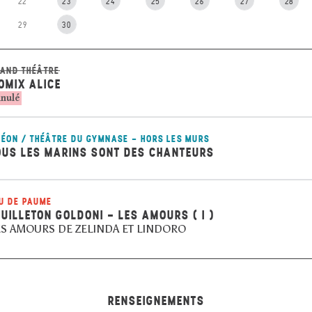
22
23
24
25
26
27
28
29
30
AND THÉÂTRE
OMIX ALICE
nulé
ÉON / THÉÂTRE DU GYMNASE - HORS LES MURS
OUS LES MARINS SONT DES CHANTEURS
U DE PAUME
EUILLETON GOLDONI - LES AMOURS ( I )
ES AMOURS DE ZELINDA ET LINDORO
RENSEIGNEMENTS