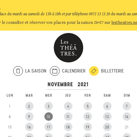
.
place du mardi au samedi de 13h à 18h et par téléphone 0972 13 13 20 du mardi au sa
 le consulter et réserver vos places pour la saison 26•27 sur
lestheatres.n
LA SAISON
CALENDRIER
BILLETTERIE
LUN
MAR
MER
JEU
VEN
SAM
DIM
1
2
3
4
5
6
7
8
9
10
11
12
13
14
15
16
17
18
19
20
21