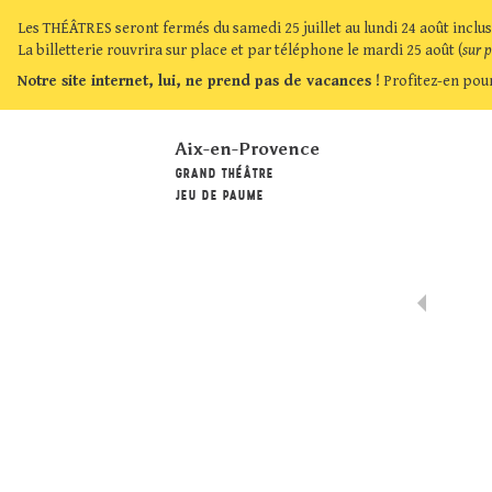
Les THÉÂTRES seront fermés du samedi 25 juillet au lundi 24 août inclus
La billetterie rouvrira sur place et par téléphone le mardi 25 août (
sur 
Notre site internet, lui, ne prend pas de vacances !
Profitez-en pour
Aix-en-Provence
GRAND THÉÂTRE
JEU DE PAUME