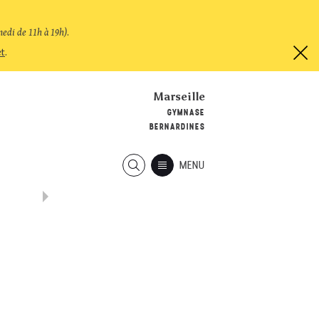
medi de 11h à 19h)
.
et
.
Marseille
GYMNASE
BERNARDINES
MENU