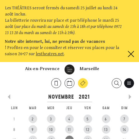
Les THÉÂTRES seront fermés du samedi 25 juillet au lundi 24
août inclus.
La billetterie rouvrira sur place et par téléphone le mardi 25
août (
sur place du mardi au samedi de 13h à 18h et par téléphone 0972
13 13 20 du mardi au samedi de 11h à 19h)
.
Notre site internet, lui, ne prend pas de vacances
!
Profitez-en pour le consulter et réserver vos places pour la
saison 26•27 sur
lestheatres.net
.
Aix-en-Provence
Marseille
LUN
MAR
MER
JEU
VEN
SAM
DIM
1
2
3
4
5
6
7
8
9
10
11
12
13
14