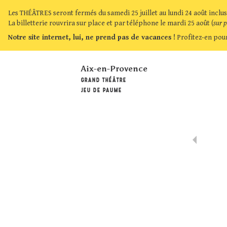
Les THÉÂTRES seront fermés du samedi 25 juillet au lundi 24 août inclus
La billetterie rouvrira sur place et par téléphone le mardi 25 août (
sur 
Notre site internet, lui, ne prend pas de vacances !
Profitez-en pour
Aix-en-Provence
GRAND THÉÂTRE
JEU DE PAUME