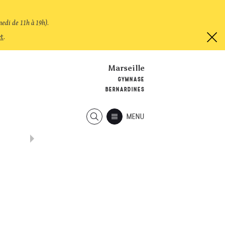
medi de 11h à 19h)
.
et
.
Marseille
GYMNASE
BERNARDINES
MENU