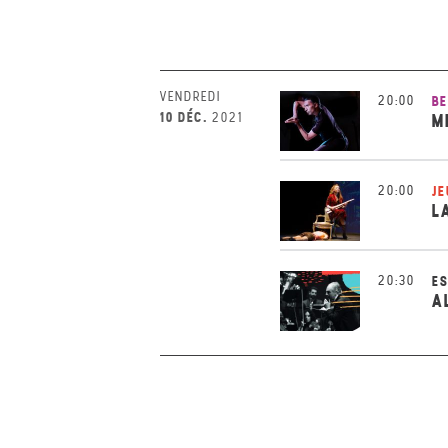
VENDREDI
20:00
BE
10 DÉC.
2021
M
20:00
JE
L
20:30
ES
A