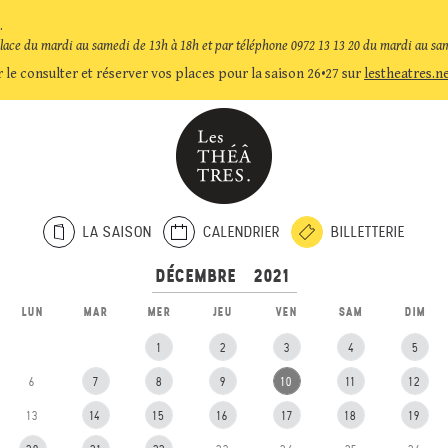
.
place du mardi au samedi de 13h à 18h et par téléphone 0972 13 13 20 du mardi au sa
 le consulter et réserver vos places pour la saison 26•27 sur
lestheatres.n
LA SAISON
CALENDRIER
BILLETTERIE
LUN
MAR
MER
JEU
VEN
SAM
DIM
1
2
3
4
5
6
7
8
9
10
11
12
13
14
15
16
17
18
19