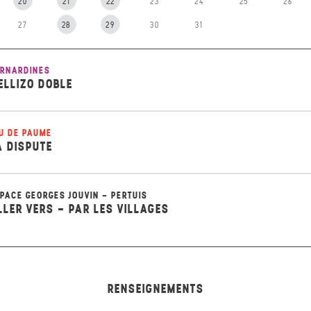
20
21
22
23
24
25
26
27
28
29
30
31
RNARDINES
ELLIZO DOBLE
U DE PAUME
A DISPUTE
PACE GEORGES JOUVIN - PERTUIS
LLER VERS - PAR LES VILLAGES
RENSEIGNEMENTS