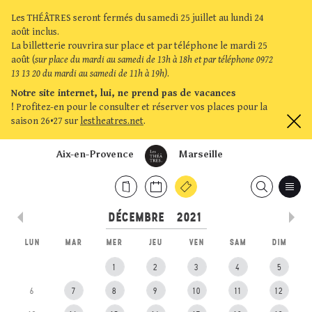
Les THÉÂTRES seront fermés du samedi 25 juillet au lundi 24
août inclus.
La billetterie rouvrira sur place et par téléphone le mardi 25
août (
sur place du mardi au samedi de 13h à 18h et par téléphone 0972
13 13 20 du mardi au samedi de 11h à 19h)
.
Notre site internet, lui, ne prend pas de vacances
!
Profitez-en pour le consulter et réserver vos places pour la
saison 26•27 sur
lestheatres.net
.
Aix-en-Provence
Marseille
LUN
MAR
MER
JEU
VEN
SAM
DIM
1
2
3
4
5
6
7
8
9
10
11
12