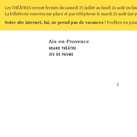
Les THÉÂTRES seront fermés du samedi 25 juillet au lundi 24 août inclus
La billetterie rouvrira sur place et par téléphone le mardi 25 août (
sur 
Notre site internet, lui, ne prend pas de vacances !
Profitez-en pour
Aix-en-Provence
GRAND THÉÂTRE
JEU DE PAUME