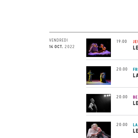
VENDREDI
19:00
JE
14 OCT.
2022
L
20:00
FR
L
20:00
BE
L
20:00
LA
L