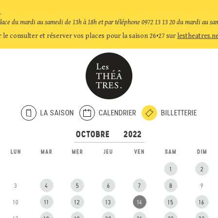
.
place du mardi au samedi de 13h à 18h et par téléphone 0972 13 13 20 du mardi au sa
 le consulter et réserver vos places pour la saison 26•27 sur
lestheatres.n
LA SAISON
CALENDRIER
BILLETTERIE
LUN
MAR
MER
JEU
VEN
SAM
DIM
1
2
3
4
5
6
7
8
9
10
11
12
13
14
15
16