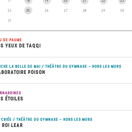
17
18
19
20
21
22
23
24
25
26
27
28
29
30
31
U DE PAUME
ES YEUX DE TAQQI
ICHE LA BELLE DE MAI / THÉÂTRE DU GYMNASE - HORS LES MURS
ABORATOIRE POISON
RNARDINES
ES ÉTOILES
 CRIÉE / THÉÂTRE DU GYMNASE - HORS LES MURS
E ROI LEAR