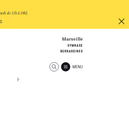
medi de 11h à 19h)
.
et
.
Marseille
GYMNASE
BERNARDINES
MENU