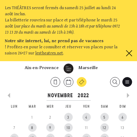
Les THÉÂTRES seront fermés du samedi 25 juillet au lundi 24
août inclus.
La billetterie rouvrira sur place et par téléphone le mardi 25
août (
sur place du mardi au samedi de 13h à 18h et par téléphone 0972
13 13 20 du mardi au samedi de 11h à 19h)
.
Notre site internet, lui, ne prend pas de vacances
!
Profitez-en pour le consulter et réserver vos places pour la
saison 26•27 sur
lestheatres.net
.
Aix-en-Provence
Marseille
LUN
MAR
MER
JEU
VEN
SAM
DIM
1
2
3
4
5
6
7
8
9
10
11
12
13