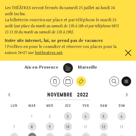
Les THÉÂTRES seront fermés du samedi 25 juillet au lundi 24
août inclus.
La billetterie rouvrira sur place et par téléphone le mardi 25
août (
sur place du mardi au samedi de 13h à 18h et par téléphone 0972
13 13 20 du mardi au samedi de 11h à 19h)
.
Notre site internet, lui, ne prend pas de vacances
!
Profitez-en pour le consulter et réserver vos places pour la
saison 26•27 sur
lestheatres.net
.
Aix-en-Provence
Marseille
LUN
MAR
MER
JEU
VEN
SAM
DIM
1
2
3
4
5
6
7
8
9
10
11
12
13