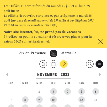
Les THÉÂTRES seront fermés du samedi 25 juillet au lundi 24
août inclus.
La billetterie rouvrira sur place et par téléphone le mardi 25
août (
sur place du mardi au samedi de 13h à 18h et par téléphone 0972
13 13 20 du mardi au samedi de 11h à 19h)
.
Notre site internet, lui, ne prend pas de vacances
!
Profitez-en pour le consulter et réserver vos places pour la
saison 26•27 sur
lestheatres.net
.
Aix-en-Provence
Marseille
LUN
MAR
MER
JEU
VEN
SAM
DIM
1
2
3
4
5
6
7
8
9
10
11
12
13